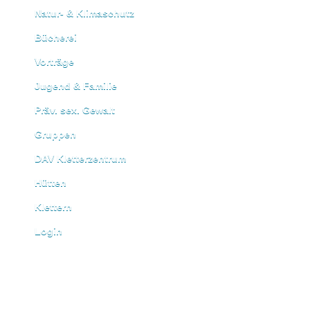
Natur- & Klimaschutz
Bücherei
Vorträge
Jugend & Familie
Präv. sex. Gewalt
Gruppen
DAV Kletterzentrum
Hütten
Klettern
Login