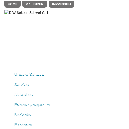
HOME
KALENDER
IMPRESSUM
Unsere Sektion
Service
Aktuelles
Fahrtenprogramm
Berichte
Ehrenamt