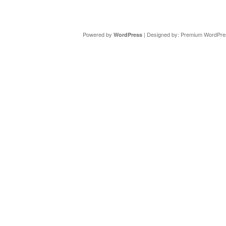
Copyright ©
DAV Sektion Schweinfurt
- Wir informieren ü
Powered by
| Designed by:
Premium WordPre
WordPress