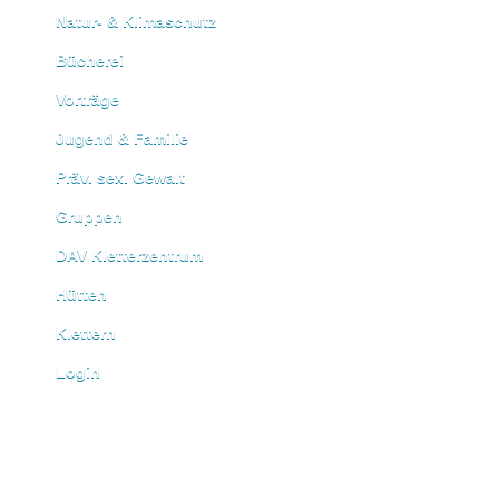
Natur- & Klimaschutz
Bücherei
Vorträge
Jugend & Familie
Präv. sex. Gewalt
Gruppen
DAV Kletterzentrum
Hütten
Klettern
Login