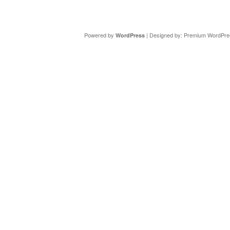
Copyright ©
DAV Sektion Schweinfurt
- Wir informieren ü
Powered by
| Designed by:
Premium WordPre
WordPress