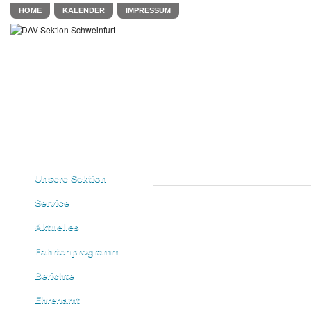
HOME
KALENDER
IMPRESSUM
Unsere Sektion
Service
Aktuelles
Fahrtenprogramm
Berichte
Ehrenamt