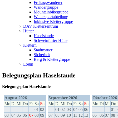
Freitagswanderer
Wandergruppe
Mountainbikegruppe
Wintersportabteilung
Inklusive Klettergruppe
DAV Kletterzentrum
Hütten
Haselstaude
Schweinfurter Hütte
Klettern
Stadtmauer
Sicherheit
Berg & Klettergruppe
Login
Belegungsplan Haselstaude
Belegungsplan Haselstaude
August 2026
September 2026
Oktober 2026
Mo
Di
Mi
Do
Fr
Sa
So
Mo
Di
Mi
Do
Fr
Sa
So
Mo
Di
Mi
Do
01
02
01
02
03
04
05
06
01
03
04
05
06
07
08
09
07
08
09
10
11
12
13
05
06
07
08