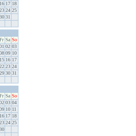
16
17
18
23
24
25
30
31
Fr
Sa
So
01
02
03
08
09
10
15
16
17
22
23
24
29
30
31
Fr
Sa
So
02
03
04
09
10
11
16
17
18
23
24
25
30