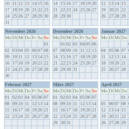
10
11
12
13
14
15
16
14
15
16
17
18
19
20
12
13
14
15
17
18
19
20
21
22
23
21
22
23
24
25
26
27
19
20
21
22
24
25
26
27
28
29
30
28
29
30
26
27
28
29
31
November 2026
Dezember 2026
Januar 2027
Mo
Di
Mi
Do
Fr
Sa
So
Mo
Di
Mi
Do
Fr
Sa
So
Mo
Di
Mi
Do
01
01
02
03
04
05
06
02
03
04
05
06
07
08
07
08
09
10
11
12
13
04
05
06
07
09
10
11
12
13
14
15
14
15
16
17
18
19
20
11
12
13
14
16
17
18
19
20
21
22
21
22
23
24
25
26
27
18
19
20
21
23
24
25
26
27
28
29
28
29
30
31
25
26
27
28
30
Februar 2027
März 2027
April 2027
Mo
Di
Mi
Do
Fr
Sa
So
Mo
Di
Mi
Do
Fr
Sa
So
Mo
Di
Mi
Do
01
02
03
04
05
06
07
01
02
03
04
05
06
07
01
08
09
10
11
12
13
14
08
09
10
11
12
13
14
05
06
07
08
15
16
17
18
19
20
21
15
16
17
18
19
20
21
12
13
14
15
22
23
24
25
26
27
28
22
23
24
25
26
27
28
19
20
21
22
29
30
31
26
27
28
29