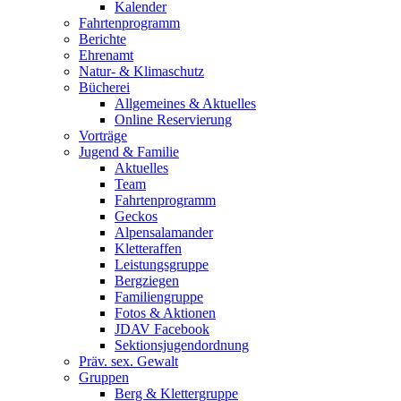
Kalender
Fahrtenprogramm
Berichte
Ehrenamt
Natur- & Klimaschutz
Bücherei
Allgemeines & Aktuelles
Online Reservierung
Vorträge
Jugend & Familie
Aktuelles
Team
Fahrtenprogramm
Geckos
Alpensalamander
Kletteraffen
Leistungsgruppe
Bergziegen
Familiengruppe
Fotos & Aktionen
JDAV Facebook
Sektionsjugendordnung
Präv. sex. Gewalt
Gruppen
Berg & Klettergruppe