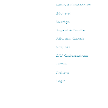
Natur- & Klimaschutz
Bücherei
Vorträge
Jugend & Familie
Präv. sex. Gewalt
Gruppen
DAV Kletterzentrum
Hütten
Klettern
Login