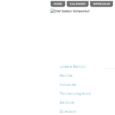
HOME
KALENDER
IMPRESSUM
Unsere Sektion
Service
Aktuelles
Fahrtenprogramm
Berichte
Ehrenamt