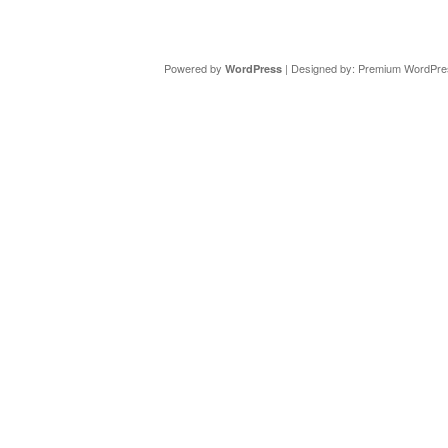
Copyright ©
DAV Sektion Schweinfurt
- Wir informieren ü
Powered by
| Designed by:
Premium WordPre
WordPress