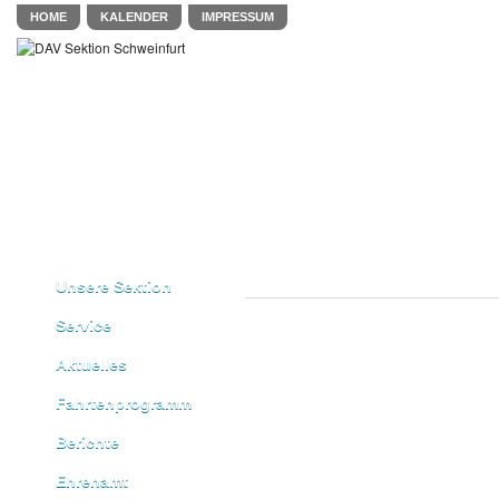
HOME
KALENDER
IMPRESSUM
Unsere Sektion
Service
Aktuelles
Fahrtenprogramm
Berichte
Ehrenamt