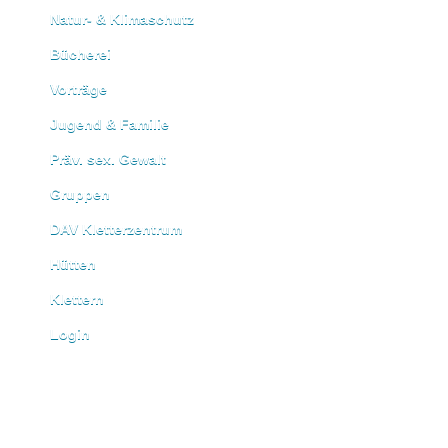
Natur- & Klimaschutz
Bücherei
Vorträge
Jugend & Familie
Präv. sex. Gewalt
Gruppen
DAV Kletterzentrum
Hütten
Klettern
Login