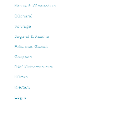
Natur- & Klimaschutz
Bücherei
Vorträge
Jugend & Familie
Präv. sex. Gewalt
Gruppen
DAV Kletterzentrum
Hütten
Klettern
Login