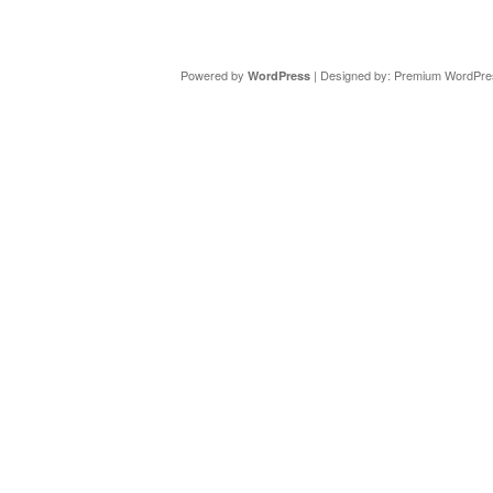
Copyright ©
DAV Sektion Schweinfurt
- Wir informieren ü
Powered by
| Designed by:
Premium WordPre
WordPress