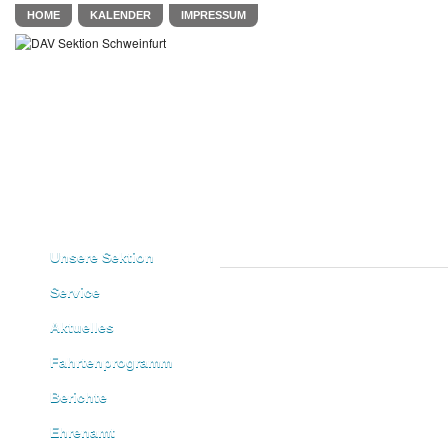
HOME
KALENDER
IMPRESSUM
Unsere Sektion
Service
Aktuelles
Fahrtenprogramm
Berichte
Ehrenamt