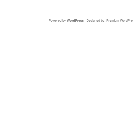
Copyright ©
DAV Sektion Schweinfurt
- Wir informieren ü
Powered by
| Designed by:
Premium WordPre
WordPress