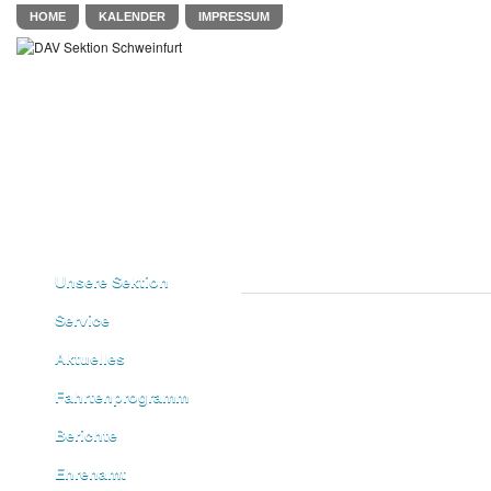
HOME
KALENDER
IMPRESSUM
Unsere Sektion
Service
Aktuelles
Fahrtenprogramm
Berichte
Ehrenamt