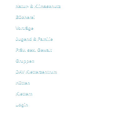
Natur- & Klimaschutz
Bücherei
Vorträge
Jugend & Familie
Präv. sex. Gewalt
Gruppen
DAV Kletterzentrum
Hütten
Klettern
Login