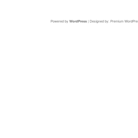
Copyright ©
DAV Sektion Schweinfurt
- Wir informieren ü
Powered by
| Designed by:
Premium WordPre
WordPress