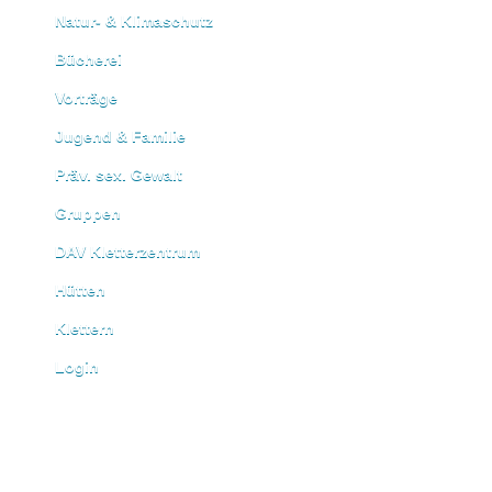
Natur- & Klimaschutz
Bücherei
Vorträge
Jugend & Familie
Präv. sex. Gewalt
Gruppen
DAV Kletterzentrum
Hütten
Klettern
Login