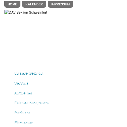
HOME
KALENDER
IMPRESSUM
Unsere Sektion
Service
Aktuelles
Fahrtenprogramm
Berichte
Ehrenamt