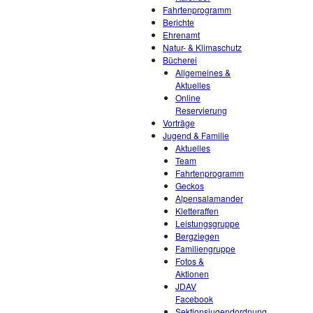
Fahrtenprogramm
Berichte
Ehrenamt
Natur- & Klimaschutz
Bücherei
Allgemeines &
Aktuelles
Online
Reservierung
Vorträge
Jugend & Familie
Aktuelles
Team
Fahrtenprogramm
Geckos
Alpensalamander
Kletteraffen
Leistungsgruppe
Bergziegen
Familiengruppe
Fotos &
Aktionen
JDAV
Facebook
Sektionsjugendordnung