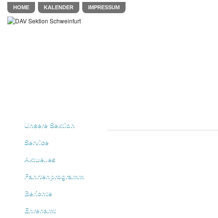
HOME
KALENDER
IMPRESSUM
Unsere Sektion
Service
Aktuelles
Fahrtenprogramm
Berichte
Ehrenamt