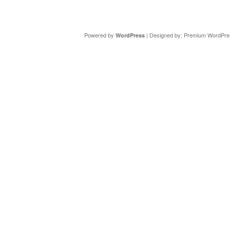
Copyright ©
DAV Sektion Schweinfurt
- Wir informieren ü
Powered by
| Designed by:
Premium WordPre
WordPress