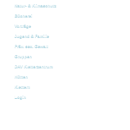
Natur- & Klimaschutz
Bücherei
Vorträge
Jugend & Familie
Präv. sex. Gewalt
Gruppen
DAV Kletterzentrum
Hütten
Klettern
Login