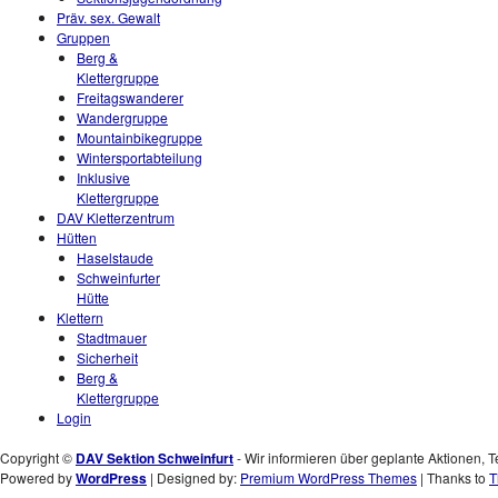
Präv. sex. Gewalt
Gruppen
Berg &
Klettergruppe
Freitagswanderer
Wandergruppe
Mountainbikegruppe
Wintersportabteilung
Inklusive
Klettergruppe
DAV Kletterzentrum
Hütten
Haselstaude
Schweinfurter
Hütte
Klettern
Stadtmauer
Sicherheit
Berg &
Klettergruppe
Login
Copyright ©
DAV Sektion Schweinfurt
- Wir informieren über geplante Aktionen, T
Powered by
WordPress
| Designed by:
Premium WordPress Themes
| Thanks to
T