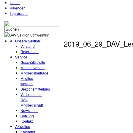
Home
Kalender
Impressum
Unsere Sektion
2019_06_29_DAV_Les
Vorstand
Referenten
Service
Geschäftsstelle
Materialverleih
Mitgliedsbeiträge
Mitglied
werden
Sektionsmitteilung
Vorteile einer
DAV
Mitgliedschaft
Newsletter
Satzung
Kontakt
Aktuelles
Kalender