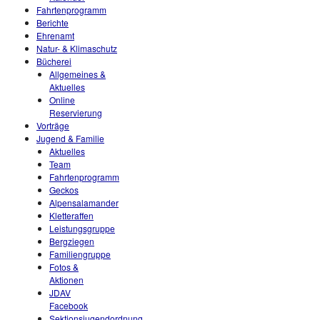
Fahrtenprogramm
Berichte
Ehrenamt
Natur- & Klimaschutz
Bücherei
Allgemeines &
Aktuelles
Online
Reservierung
Vorträge
Jugend & Familie
Aktuelles
Team
Fahrtenprogramm
Geckos
Alpensalamander
Kletteraffen
Leistungsgruppe
Bergziegen
Familiengruppe
Fotos &
Aktionen
JDAV
Facebook
Sektionsjugendordnung