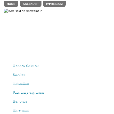
HOME
KALENDER
IMPRESSUM
Unsere Sektion
Service
Aktuelles
Fahrtenprogramm
Berichte
Ehrenamt