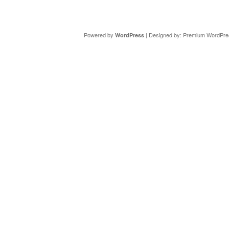
Copyright ©
DAV Sektion Schweinfurt
- Wir informieren ü
Powered by
| Designed by:
Premium WordPre
WordPress