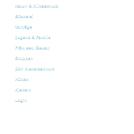
Natur- & Klimaschutz
Bücherei
Vorträge
Jugend & Familie
Präv. sex. Gewalt
Gruppen
DAV Kletterzentrum
Hütten
Klettern
Login