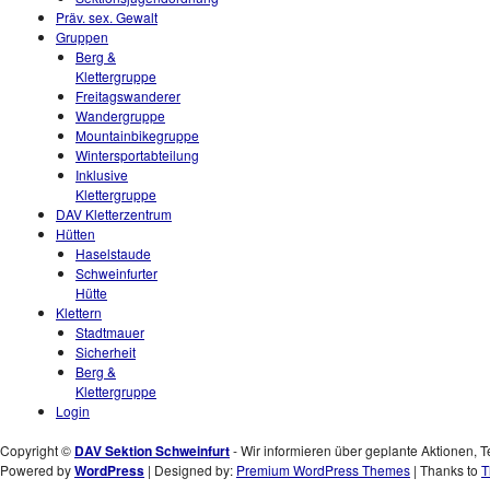
Präv. sex. Gewalt
Gruppen
Berg &
Klettergruppe
Freitagswanderer
Wandergruppe
Mountainbikegruppe
Wintersportabteilung
Inklusive
Klettergruppe
DAV Kletterzentrum
Hütten
Haselstaude
Schweinfurter
Hütte
Klettern
Stadtmauer
Sicherheit
Berg &
Klettergruppe
Login
Copyright ©
DAV Sektion Schweinfurt
- Wir informieren über geplante Aktionen, T
Powered by
WordPress
| Designed by:
Premium WordPress Themes
| Thanks to
T