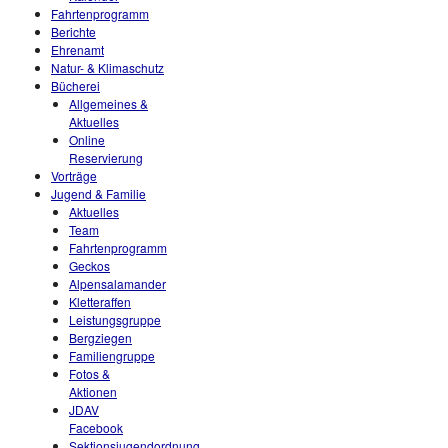
Fahrtenprogramm
Berichte
Ehrenamt
Natur- & Klimaschutz
Bücherei
Allgemeines &
Aktuelles
Online
Reservierung
Vorträge
Jugend & Familie
Aktuelles
Team
Fahrtenprogramm
Geckos
Alpensalamander
Kletteraffen
Leistungsgruppe
Bergziegen
Familiengruppe
Fotos &
Aktionen
JDAV
Facebook
Sektionsjugendordnung