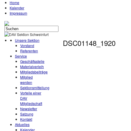
Home
Kalender
Impressum
Unsere Sektion
DSC01148_1920
Vorstand
Referenten
Service
Geschäftsstelle
Materialverleih
Mitgliedsbeiträge
Mitglied
werden
Sektionsmitteilung
Vorteile einer
DAV
Mitgliedschaft
Newsletter
Satzung
Kontakt
Aktuelles
Kalender