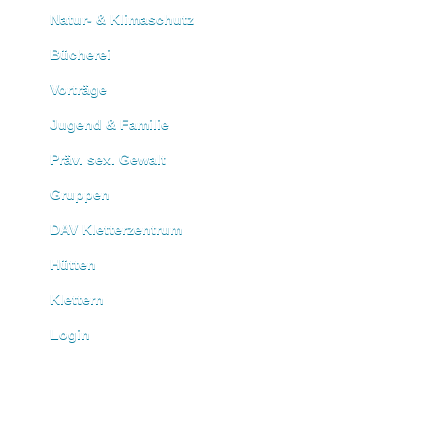
Natur- & Klimaschutz
Bücherei
Vorträge
Jugend & Familie
Präv. sex. Gewalt
Gruppen
DAV Kletterzentrum
Hütten
Klettern
Login