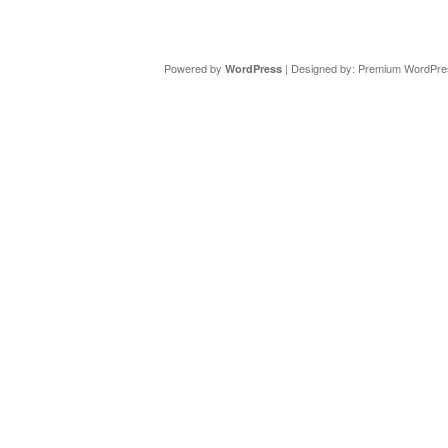
Copyright ©
DAV Sektion Schweinfurt
- Wir informieren ü
Powered by
| Designed by:
Premium WordPre
WordPress