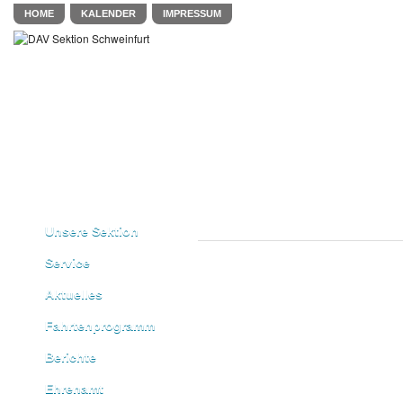
HOME
KALENDER
IMPRESSUM
Unsere Sektion
Service
Aktuelles
Fahrtenprogramm
Berichte
Ehrenamt