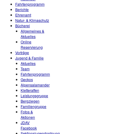
Fahrtenprogramm
Berichte
Ehrenamt
Natur- & Klimaschutz
Bücherei
Allgemeines &
Aktuelles
Online
Reservierung
Vorträge
Jugend & Familie
Aktuelles
Team
Fahrtenprogramm
Geckos
Alpensalamander
Kletteraffen
Leistungsgruppe
Bergziegen
Familiengruppe
Fotos &
Aktionen
JDAV
Facebook
Sektionsjugendordnung