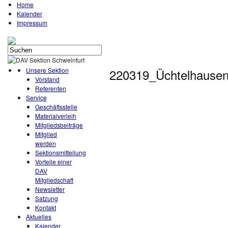
Home
Kalender
Impressum
Unsere Sektion
220319_Üchtelhause
Vorstand
Referenten
Service
Geschäftsstelle
Materialverleih
Mitgliedsbeiträge
Mitglied
werden
Sektionsmitteilung
Vorteile einer
DAV
Mitgliedschaft
Newsletter
Satzung
Kontakt
Aktuelles
Kalender