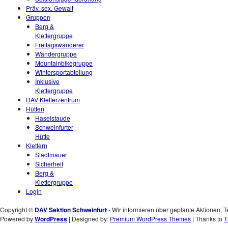
Präv. sex. Gewalt
Gruppen
Berg &
Klettergruppe
Freitagswanderer
Wandergruppe
Mountainbikegruppe
Wintersportabteilung
Inklusive
Klettergruppe
DAV Kletterzentrum
Hütten
Haselstaude
Schweinfurter
Hütte
Klettern
Stadtmauer
Sicherheit
Berg &
Klettergruppe
Login
Copyright ©
DAV Sektion Schweinfurt
- Wir informieren über geplante Aktionen, T
Powered by
WordPress
| Designed by:
Premium WordPress Themes
| Thanks to
T