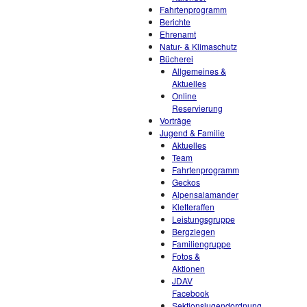
Fahrtenprogramm
Berichte
Ehrenamt
Natur- & Klimaschutz
Bücherei
Allgemeines &
Aktuelles
Online
Reservierung
Vorträge
Jugend & Familie
Aktuelles
Team
Fahrtenprogramm
Geckos
Alpensalamander
Kletteraffen
Leistungsgruppe
Bergziegen
Familiengruppe
Fotos &
Aktionen
JDAV
Facebook
Sektionsjugendordnung