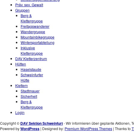
Präv. sex. Gewalt
Gruppen
Berg &
Klettergruppe
Freitagswanderer
Wandergruppe
Mountainbikegruppe
Wintersportabteilung
Inklusive
Klettergruppe
DAV Kletterzentrum
Hütten
Haselstaude
Schweinfurter
Hütte
Klettern
Stadtmauer
Sicherheit
Berg &
Klettergruppe
Login
Copyright ©
DAV Sektion Schweinfurt
- Wir informieren über geplante Aktionen, T
Powered by
WordPress
| Designed by:
Premium WordPress Themes
| Thanks to
T