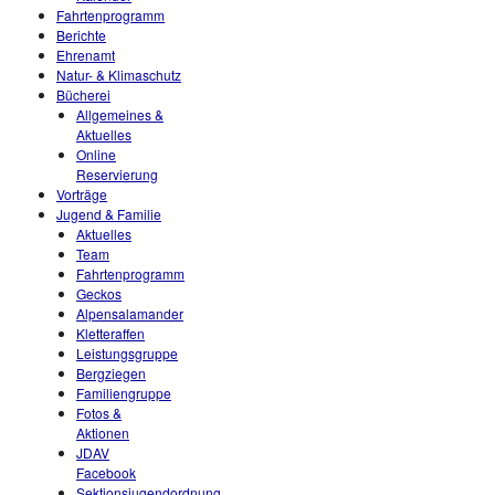
Fahrtenprogramm
Berichte
Ehrenamt
Natur- & Klimaschutz
Bücherei
Allgemeines &
Aktuelles
Online
Reservierung
Vorträge
Jugend & Familie
Aktuelles
Team
Fahrtenprogramm
Geckos
Alpensalamander
Kletteraffen
Leistungsgruppe
Bergziegen
Familiengruppe
Fotos &
Aktionen
JDAV
Facebook
Sektionsjugendordnung