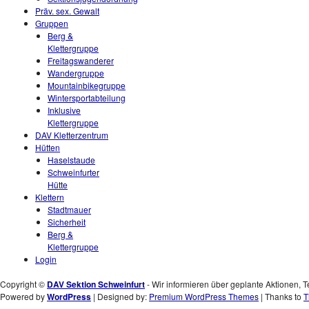
Präv. sex. Gewalt
Gruppen
Berg &
Klettergruppe
Freitagswanderer
Wandergruppe
Mountainbikegruppe
Wintersportabteilung
Inklusive
Klettergruppe
DAV Kletterzentrum
Hütten
Haselstaude
Schweinfurter
Hütte
Klettern
Stadtmauer
Sicherheit
Berg &
Klettergruppe
Login
Copyright ©
DAV Sektion Schweinfurt
- Wir informieren über geplante Aktionen, T
Powered by
WordPress
| Designed by:
Premium WordPress Themes
| Thanks to
T