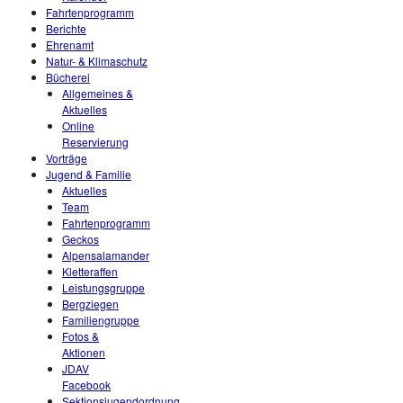
Fahrtenprogramm
Berichte
Ehrenamt
Natur- & Klimaschutz
Bücherei
Allgemeines &
Aktuelles
Online
Reservierung
Vorträge
Jugend & Familie
Aktuelles
Team
Fahrtenprogramm
Geckos
Alpensalamander
Kletteraffen
Leistungsgruppe
Bergziegen
Familiengruppe
Fotos &
Aktionen
JDAV
Facebook
Sektionsjugendordnung