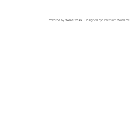
Copyright ©
DAV Sektion Schweinfurt
- Wir informieren ü
Powered by
| Designed by:
Premium WordPre
WordPress