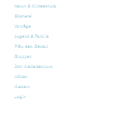
Natur- & Klimaschutz
Bücherei
Vorträge
Jugend & Familie
Präv. sex. Gewalt
Gruppen
DAV Kletterzentrum
Hütten
Klettern
Login