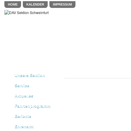
HOME
KALENDER
IMPRESSUM
Unsere Sektion
Service
Aktuelles
Fahrtenprogramm
Berichte
Ehrenamt