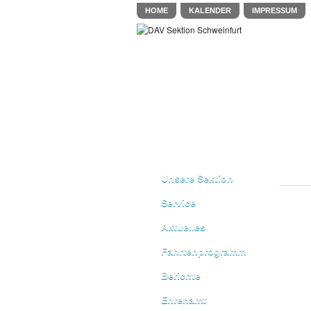
HOME
KALENDER
IMPRESSUM
Unsere Sektion
Service
Aktuelles
Fahrtenprogramm
Berichte
Ehrenamt