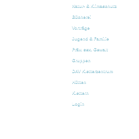
Natur- & Klimaschutz
Bücherei
Vorträge
Jugend & Familie
Präv. sex. Gewalt
Gruppen
DAV Kletterzentrum
Hütten
Klettern
Login