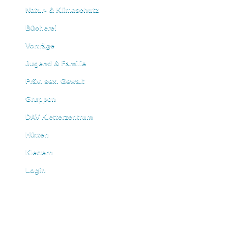
Natur- & Klimaschutz
Bücherei
Vorträge
Jugend & Familie
Präv. sex. Gewalt
Gruppen
DAV Kletterzentrum
Hütten
Klettern
Login