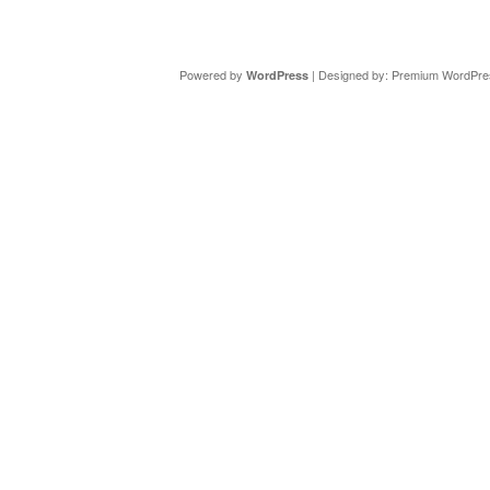
Copyright ©
DAV Sektion Schweinfurt
- Wir informieren ü
Powered by
| Designed by:
Premium WordPre
WordPress