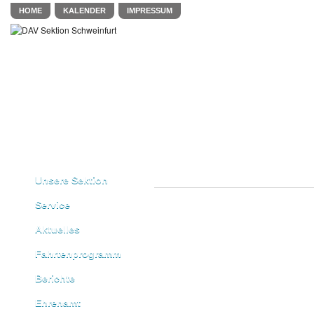
HOME
KALENDER
IMPRESSUM
Unsere Sektion
Service
Aktuelles
Fahrtenprogramm
Berichte
Ehrenamt