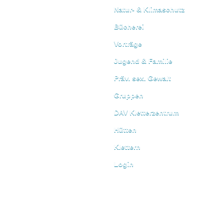
Natur- & Klimaschutz
Bücherei
Vorträge
Jugend & Familie
Präv. sex. Gewalt
Gruppen
DAV Kletterzentrum
Hütten
Klettern
Login