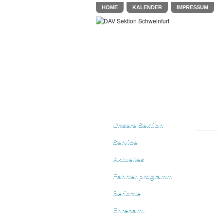
HOME
KALENDER
IMPRESSUM
Unsere Sektion
Service
Aktuelles
Fahrtenprogramm
Berichte
Ehrenamt