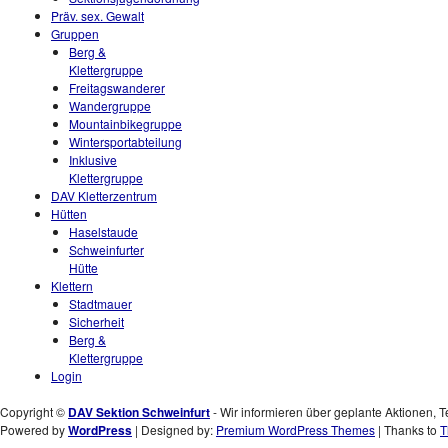
Präv. sex. Gewalt
Gruppen
Berg &
Klettergruppe
Freitagswanderer
Wandergruppe
Mountainbikegruppe
Wintersportabteilung
Inklusive
Klettergruppe
DAV Kletterzentrum
Hütten
Haselstaude
Schweinfurter
Hütte
Klettern
Stadtmauer
Sicherheit
Berg &
Klettergruppe
Login
Copyright ©
DAV Sektion Schweinfurt
- Wir informieren über geplante Aktionen, T
Powered by
WordPress
| Designed by:
Premium WordPress Themes
| Thanks to
T