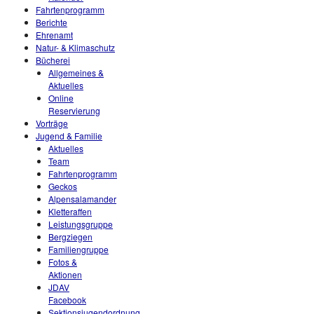
Fahrtenprogramm
Berichte
Ehrenamt
Natur- & Klimaschutz
Bücherei
Allgemeines &
Aktuelles
Online
Reservierung
Vorträge
Jugend & Familie
Aktuelles
Team
Fahrtenprogramm
Geckos
Alpensalamander
Kletteraffen
Leistungsgruppe
Bergziegen
Familiengruppe
Fotos &
Aktionen
JDAV
Facebook
Sektionsjugendordnung