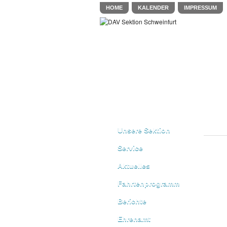
HOME
KALENDER
IMPRESSUM
Unsere Sektion
Service
Aktuelles
Fahrtenprogramm
Berichte
Ehrenamt