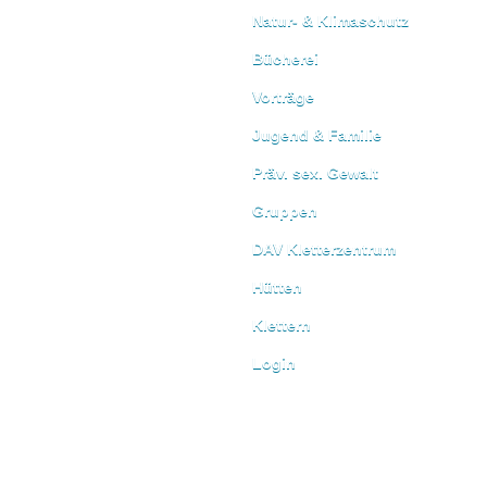
Natur- & Klimaschutz
Bücherei
Vorträge
Jugend & Familie
Präv. sex. Gewalt
Gruppen
DAV Kletterzentrum
Hütten
Klettern
Login