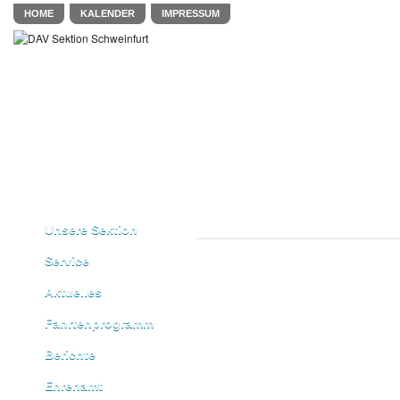
HOME
KALENDER
IMPRESSUM
Unsere Sektion
Service
Aktuelles
Fahrtenprogramm
Berichte
Ehrenamt