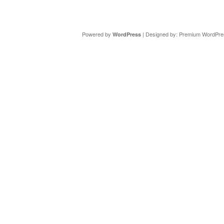
Copyright ©
DAV Sektion Schweinfurt
- Wir informieren ü
Powered by
| Designed by:
Premium WordPre
WordPress