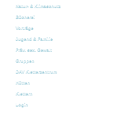
Natur- & Klimaschutz
Bücherei
Vorträge
Jugend & Familie
Präv. sex. Gewalt
Gruppen
DAV Kletterzentrum
Hütten
Klettern
Login