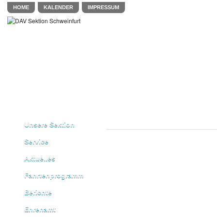
HOME
KALENDER
IMPRESSUM
Unsere Sektion
Service
Aktuelles
Fahrtenprogramm
Berichte
Ehrenamt