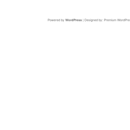
Copyright ©
DAV Sektion Schweinfurt
- Wir informieren ü
Powered by
| Designed by:
Premium WordPre
WordPress