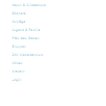
Natur- & Klimaschutz
Bücherei
Vorträge
Jugend & Familie
Präv. sex. Gewalt
Gruppen
DAV Kletterzentrum
Hütten
Klettern
Login