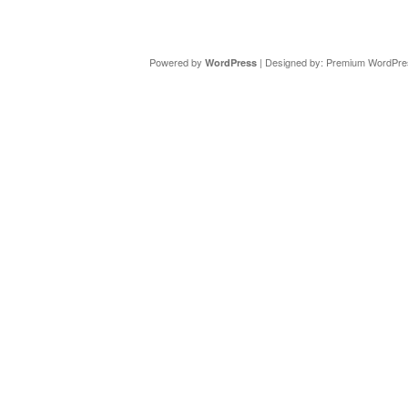
Copyright ©
DAV Sektion Schweinfurt
- Wir informieren ü
Powered by
| Designed by:
Premium WordPre
WordPress