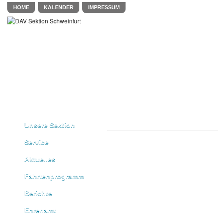
HOME
KALENDER
IMPRESSUM
Unsere Sektion
Service
Aktuelles
Fahrtenprogramm
Berichte
Ehrenamt