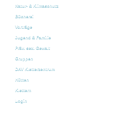
Natur- & Klimaschutz
Bücherei
Vorträge
Jugend & Familie
Präv. sex. Gewalt
Gruppen
DAV Kletterzentrum
Hütten
Klettern
Login