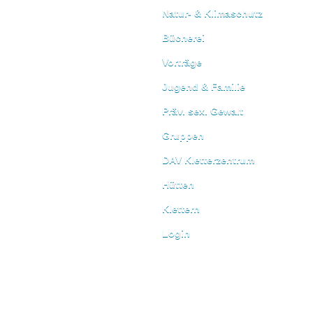
Natur- & Klimaschutz
Bücherei
Vorträge
Jugend & Familie
Präv. sex. Gewalt
Gruppen
DAV Kletterzentrum
Hütten
Klettern
Login