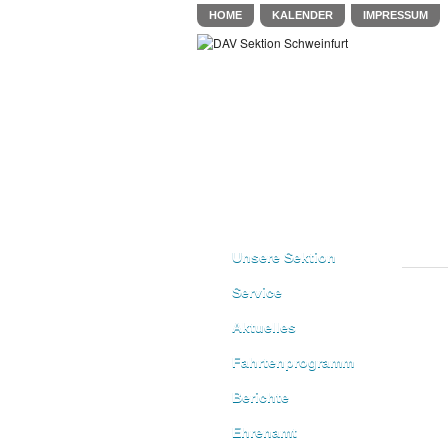
HOME
KALENDER
IMPRESSUM
Unsere Sektion
Service
Aktuelles
Fahrtenprogramm
Berichte
Ehrenamt