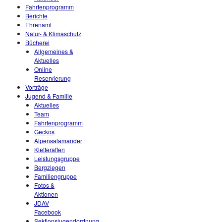
Fahrtenprogramm
Berichte
Ehrenamt
Natur- & Klimaschutz
Bücherei
Allgemeines &
Aktuelles
Online
Reservierung
Vorträge
Jugend & Familie
Aktuelles
Team
Fahrtenprogramm
Geckos
Alpensalamander
Kletteraffen
Leistungsgruppe
Bergziegen
Familiengruppe
Fotos &
Aktionen
JDAV
Facebook
Sektionsjugendordnung