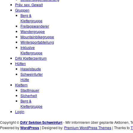
Präv. sex. Gewalt
Gruppen
Berg &
Klettergruppe
Freitagswanderer
Wandergruppe
Mountainbikegruppe
Wintersportabteilung
Inklusive
Klettergruppe
DAV Kletterzentrum
Hütten
Haselstaude
Schweinfurter
Hütte
Klettern
Stadtmauer
Sicherheit
Berg &
Klettergruppe
Login
Copyright ©
DAV Sektion Schweinfurt
- Wir informieren über geplante Aktionen, T
Powered by
WordPress
| Designed by:
Premium WordPress Themes
| Thanks to
T