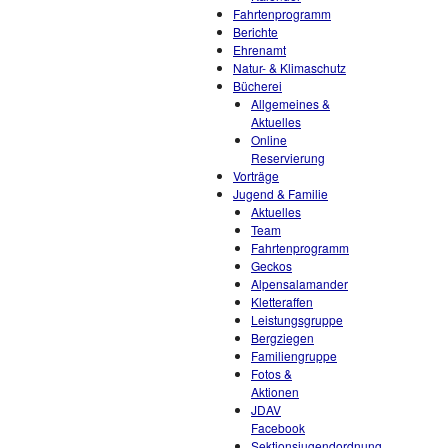
Fahrtenprogramm
Berichte
Ehrenamt
Natur- & Klimaschutz
Bücherei
Allgemeines &
Aktuelles
Online
Reservierung
Vorträge
Jugend & Familie
Aktuelles
Team
Fahrtenprogramm
Geckos
Alpensalamander
Kletteraffen
Leistungsgruppe
Bergziegen
Familiengruppe
Fotos &
Aktionen
JDAV
Facebook
Sektionsjugendordnung