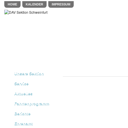
HOME
KALENDER
IMPRESSUM
Unsere Sektion
Service
Aktuelles
Fahrtenprogramm
Berichte
Ehrenamt