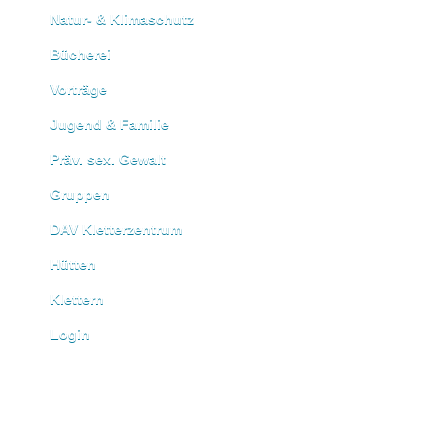
Natur- & Klimaschutz
Bücherei
Vorträge
Jugend & Familie
Präv. sex. Gewalt
Gruppen
DAV Kletterzentrum
Hütten
Klettern
Login