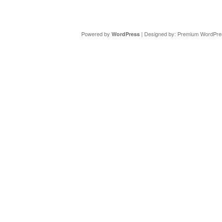
Copyright ©
DAV Sektion Schweinfurt
- Wir informieren ü
Powered by
| Designed by:
Premium WordPre
WordPress