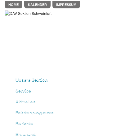
HOME
KALENDER
IMPRESSUM
Unsere Sektion
Service
Aktuelles
Fahrtenprogramm
Berichte
Ehrenamt