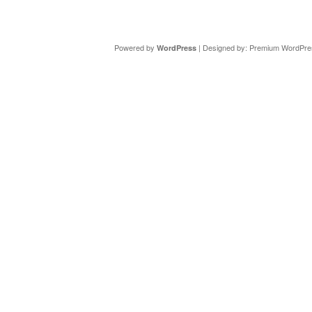
Copyright ©
DAV Sektion Schweinfurt
- Wir informieren ü
Powered by
| Designed by:
Premium WordPre
WordPress