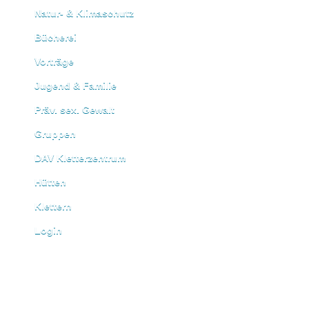
Natur- & Klimaschutz
Bücherei
Vorträge
Jugend & Familie
Präv. sex. Gewalt
Gruppen
DAV Kletterzentrum
Hütten
Klettern
Login