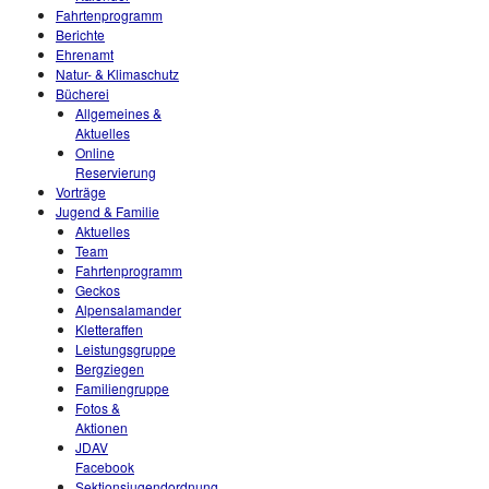
Fahrtenprogramm
Berichte
Ehrenamt
Natur- & Klimaschutz
Bücherei
Allgemeines &
Aktuelles
Online
Reservierung
Vorträge
Jugend & Familie
Aktuelles
Team
Fahrtenprogramm
Geckos
Alpensalamander
Kletteraffen
Leistungsgruppe
Bergziegen
Familiengruppe
Fotos &
Aktionen
JDAV
Facebook
Sektionsjugendordnung