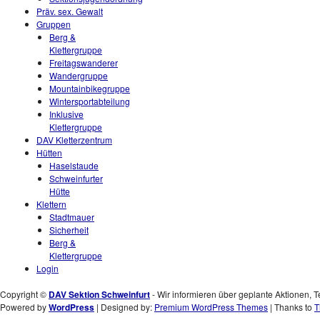
Präv. sex. Gewalt
Gruppen
Berg &
Klettergruppe
Freitagswanderer
Wandergruppe
Mountainbikegruppe
Wintersportabteilung
Inklusive
Klettergruppe
DAV Kletterzentrum
Hütten
Haselstaude
Schweinfurter
Hütte
Klettern
Stadtmauer
Sicherheit
Berg &
Klettergruppe
Login
Copyright ©
DAV Sektion Schweinfurt
- Wir informieren über geplante Aktionen, T
Powered by
WordPress
| Designed by:
Premium WordPress Themes
| Thanks to
T