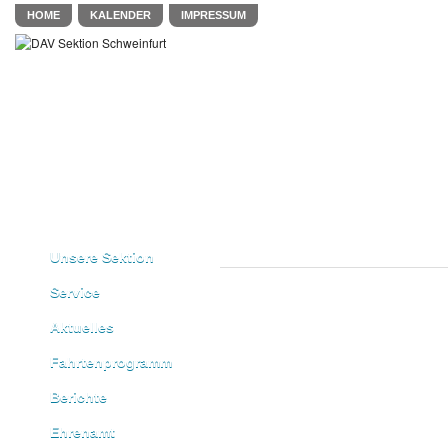
HOME
KALENDER
IMPRESSUM
Unsere Sektion
Service
Aktuelles
Fahrtenprogramm
Berichte
Ehrenamt