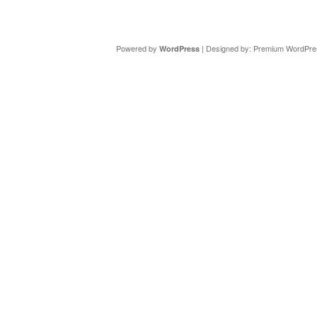
Copyright ©
DAV Sektion Schweinfurt
- Wir informieren ü
Powered by
| Designed by:
Premium WordPre
WordPress