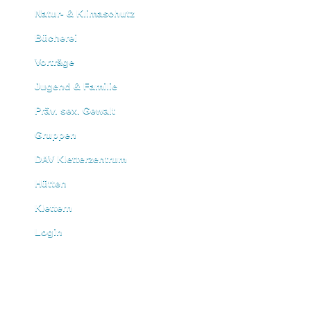
Natur- & Klimaschutz
Bücherei
Vorträge
Jugend & Familie
Präv. sex. Gewalt
Gruppen
DAV Kletterzentrum
Hütten
Klettern
Login