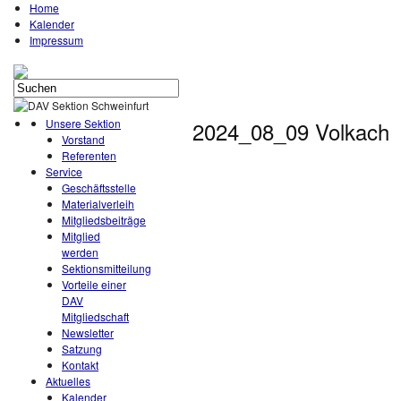
Home
Kalender
Impressum
Unsere Sektion
2024_08_09 Volkach
Vorstand
Referenten
Service
Geschäftsstelle
Materialverleih
Mitgliedsbeiträge
Mitglied
werden
Sektionsmitteilung
Vorteile einer
DAV
Mitgliedschaft
Newsletter
Satzung
Kontakt
Aktuelles
Kalender