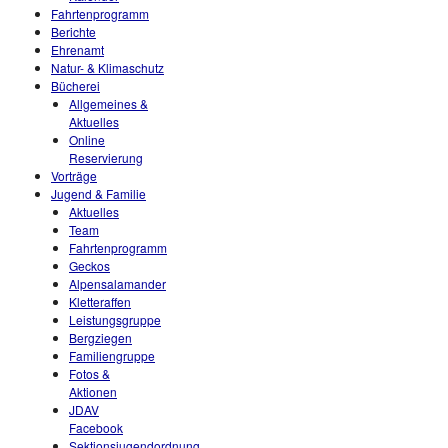
Fahrtenprogramm
Berichte
Ehrenamt
Natur- & Klimaschutz
Bücherei
Allgemeines &
Aktuelles
Online
Reservierung
Vorträge
Jugend & Familie
Aktuelles
Team
Fahrtenprogramm
Geckos
Alpensalamander
Kletteraffen
Leistungsgruppe
Bergziegen
Familiengruppe
Fotos &
Aktionen
JDAV
Facebook
Sektionsjugendordnung