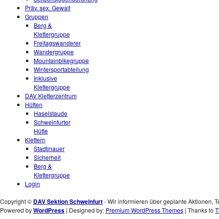
Präv. sex. Gewalt
Gruppen
Berg &
Klettergruppe
Freitagswanderer
Wandergruppe
Mountainbikegruppe
Wintersportabteilung
Inklusive
Klettergruppe
DAV Kletterzentrum
Hütten
Haselstaude
Schweinfurter
Hütte
Klettern
Stadtmauer
Sicherheit
Berg &
Klettergruppe
Login
Copyright ©
DAV Sektion Schweinfurt
- Wir informieren über geplante Aktionen, T
Powered by
WordPress
| Designed by:
Premium WordPress Themes
| Thanks to
T