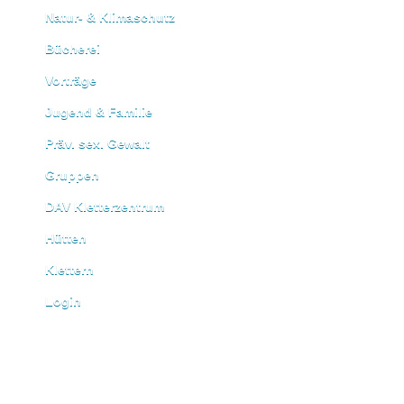
Natur- & Klimaschutz
Bücherei
Vorträge
Jugend & Familie
Präv. sex. Gewalt
Gruppen
DAV Kletterzentrum
Hütten
Klettern
Login