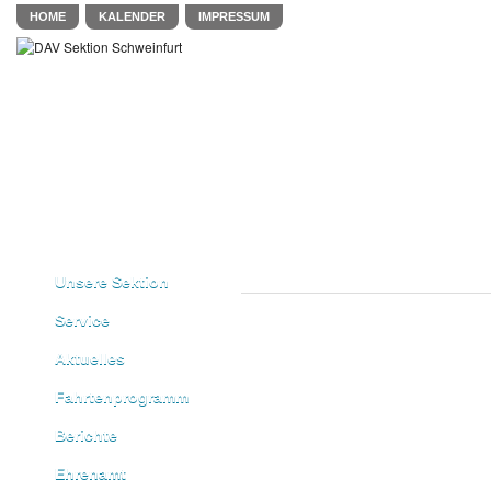
HOME
KALENDER
IMPRESSUM
Unsere Sektion
Service
Aktuelles
Fahrtenprogramm
Berichte
Ehrenamt