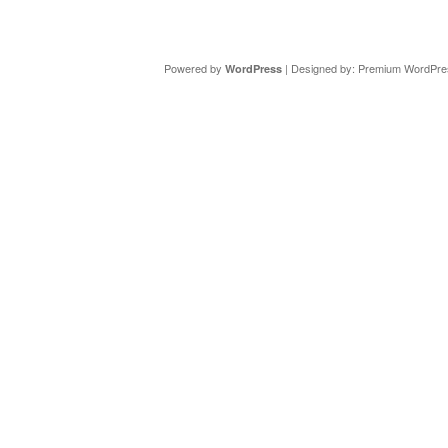
Copyright ©
DAV Sektion Schweinfurt
- Wir informieren ü
Powered by
| Designed by:
Premium WordPre
WordPress