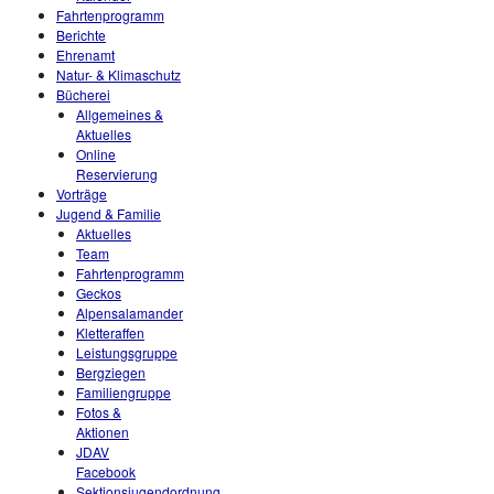
Fahrtenprogramm
Berichte
Ehrenamt
Natur- & Klimaschutz
Bücherei
Allgemeines &
Aktuelles
Online
Reservierung
Vorträge
Jugend & Familie
Aktuelles
Team
Fahrtenprogramm
Geckos
Alpensalamander
Kletteraffen
Leistungsgruppe
Bergziegen
Familiengruppe
Fotos &
Aktionen
JDAV
Facebook
Sektionsjugendordnung