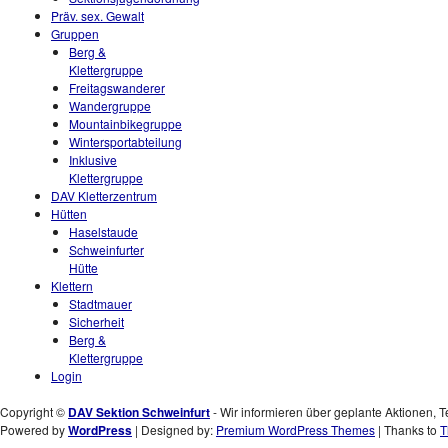
Präv. sex. Gewalt
Gruppen
Berg &
Klettergruppe
Freitagswanderer
Wandergruppe
Mountainbikegruppe
Wintersportabteilung
Inklusive
Klettergruppe
DAV Kletterzentrum
Hütten
Haselstaude
Schweinfurter
Hütte
Klettern
Stadtmauer
Sicherheit
Berg &
Klettergruppe
Login
Copyright ©
DAV Sektion Schweinfurt
- Wir informieren über geplante Aktionen, T
Powered by
WordPress
| Designed by:
Premium WordPress Themes
| Thanks to
T