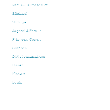
Natur- & Klimaschutz
Bücherei
Vorträge
Jugend & Familie
Präv. sex. Gewalt
Gruppen
DAV Kletterzentrum
Hütten
Klettern
Login