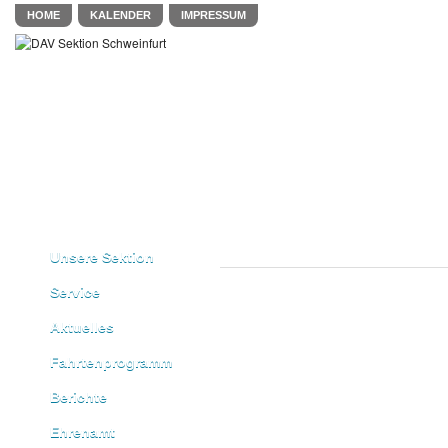
HOME
KALENDER
IMPRESSUM
Unsere Sektion
Service
Aktuelles
Fahrtenprogramm
Berichte
Ehrenamt