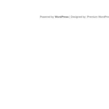
Copyright ©
DAV Sektion Schweinfurt
- Wir informieren ü
Powered by
| Designed by:
Premium WordPre
WordPress