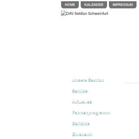
HOME
KALENDER
IMPRESSUM
Unsere Sektion
Service
Aktuelles
Fahrtenprogramm
Berichte
Ehrenamt