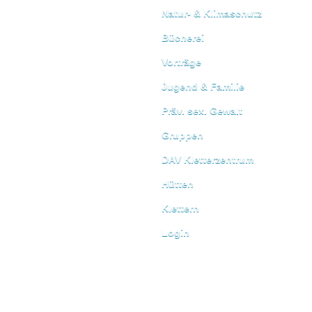
Natur- & Klimaschutz
Bücherei
Vorträge
Jugend & Familie
Präv. sex. Gewalt
Gruppen
DAV Kletterzentrum
Hütten
Klettern
Login