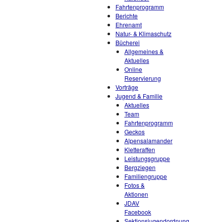
Fahrtenprogramm
Berichte
Ehrenamt
Natur- & Klimaschutz
Bücherei
Allgemeines &
Aktuelles
Online
Reservierung
Vorträge
Jugend & Familie
Aktuelles
Team
Fahrtenprogramm
Geckos
Alpensalamander
Kletteraffen
Leistungsgruppe
Bergziegen
Familiengruppe
Fotos &
Aktionen
JDAV
Facebook
Sektionsjugendordnung