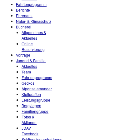
Fahrtenprogramm
Berichte
Ehrenamt
Natur- & Klimaschutz
Bücherei
Allgemeines &
Aktuelles
Online
Reservierung
Vorträge
Jugend & Familie
Aktuelles
Team
Fahrtenprogramm
Geckos
Alpensalamander
Kletteraffen
Leistungsgruppe
Bergziegen
Familiengruppe
Fotos &
Aktionen
JDAV
Facebook
Sektionsjugendordnung