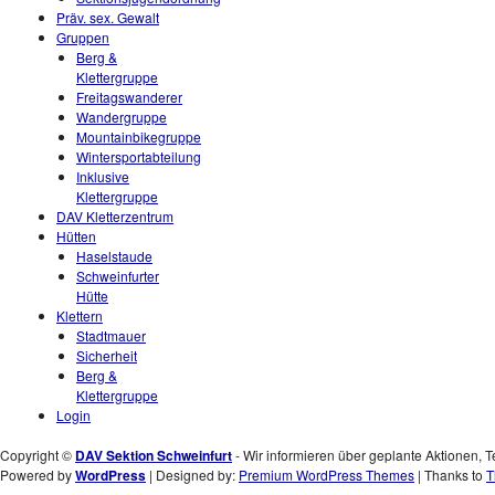
Präv. sex. Gewalt
Gruppen
Berg &
Klettergruppe
Freitagswanderer
Wandergruppe
Mountainbikegruppe
Wintersportabteilung
Inklusive
Klettergruppe
DAV Kletterzentrum
Hütten
Haselstaude
Schweinfurter
Hütte
Klettern
Stadtmauer
Sicherheit
Berg &
Klettergruppe
Login
Copyright ©
DAV Sektion Schweinfurt
- Wir informieren über geplante Aktionen, T
Powered by
WordPress
| Designed by:
Premium WordPress Themes
| Thanks to
T