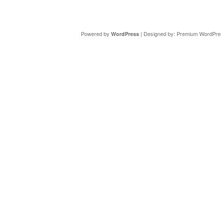
Copyright ©
DAV Sektion Schweinfurt
- Wir informieren ü
Powered by
| Designed by:
Premium WordPre
WordPress