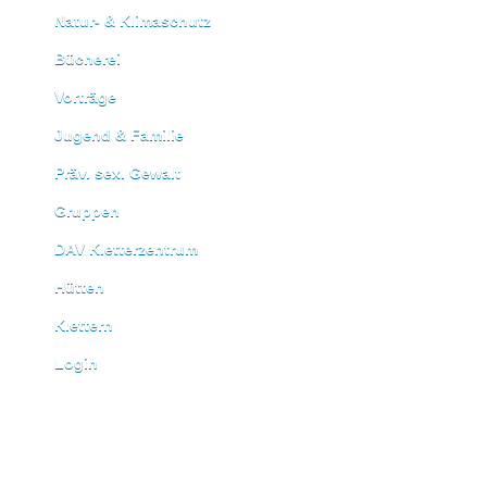
Natur- & Klimaschutz
Bücherei
Vorträge
Jugend & Familie
Präv. sex. Gewalt
Gruppen
DAV Kletterzentrum
Hütten
Klettern
Login