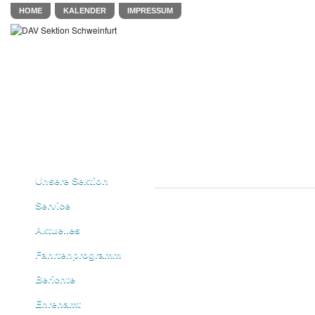
HOME
KALENDER
IMPRESSUM
Unsere Sektion
Service
Aktuelles
Fahrtenprogramm
Berichte
Ehrenamt