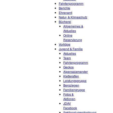
Fahrtenprogramm
Berichte
Ehrenamt
Natur- & Klimaschutz
Bücherei
Allgemeines &
Aktuelles
Online
Reservierung
Vorträge
Jugend & Familie
Aktuelles
Team
Fahrtenprogramm
Geckos
Alpensalamander
Kletteraffen
Leistungsgruppe
Bergziegen
Familiengruppe
Fotos &
Aktionen
JDAV
Facebook
Sektionsjugendordnung