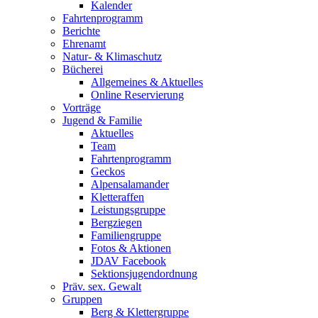
Kalender
Fahrtenprogramm
Berichte
Ehrenamt
Natur- & Klimaschutz
Bücherei
Allgemeines & Aktuelles
Online Reservierung
Vorträge
Jugend & Familie
Aktuelles
Team
Fahrtenprogramm
Geckos
Alpensalamander
Kletteraffen
Leistungsgruppe
Bergziegen
Familiengruppe
Fotos & Aktionen
JDAV Facebook
Sektionsjugendordnung
Präv. sex. Gewalt
Gruppen
Berg & Klettergruppe