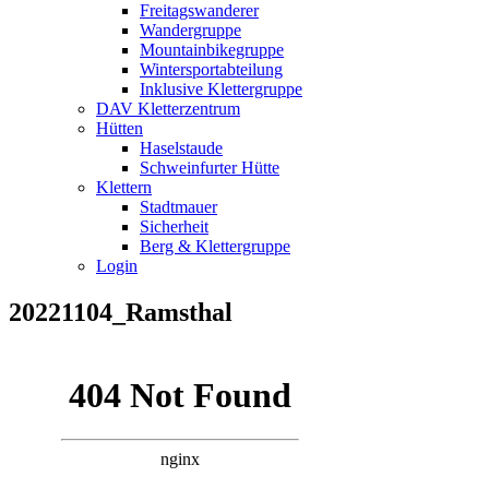
Freitagswanderer
Wandergruppe
Mountainbikegruppe
Wintersportabteilung
Inklusive Klettergruppe
DAV Kletterzentrum
Hütten
Haselstaude
Schweinfurter Hütte
Klettern
Stadtmauer
Sicherheit
Berg & Klettergruppe
Login
20221104_Ramsthal