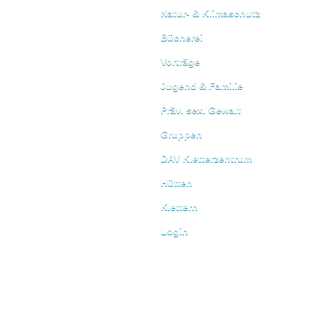
Natur- & Klimaschutz
Bücherei
Vorträge
Jugend & Familie
Präv. sex. Gewalt
Gruppen
DAV Kletterzentrum
Hütten
Klettern
Login