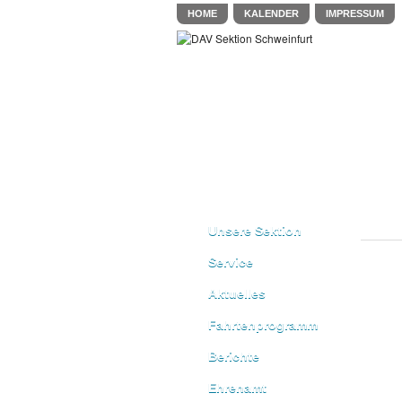
HOME
KALENDER
IMPRESSUM
Unsere Sektion
Service
Aktuelles
Fahrtenprogramm
Berichte
Ehrenamt