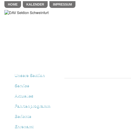
HOME
KALENDER
IMPRESSUM
Unsere Sektion
Service
Aktuelles
Fahrtenprogramm
Berichte
Ehrenamt