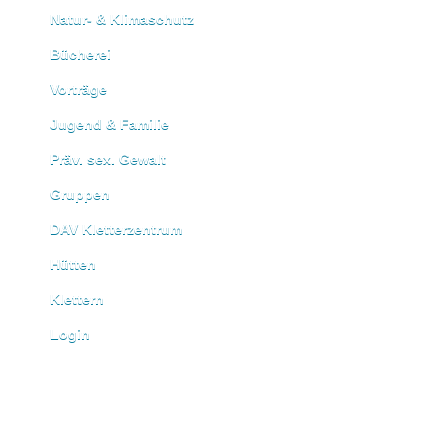
Natur- & Klimaschutz
Bücherei
Vorträge
Jugend & Familie
Präv. sex. Gewalt
Gruppen
DAV Kletterzentrum
Hütten
Klettern
Login