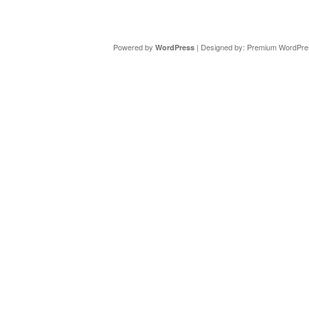
Copyright ©
DAV Sektion Schweinfurt
- Wir informieren ü
Powered by
| Designed by:
Premium WordPre
WordPress