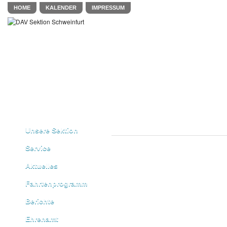
HOME
KALENDER
IMPRESSUM
Unsere Sektion
Service
Aktuelles
Fahrtenprogramm
Berichte
Ehrenamt