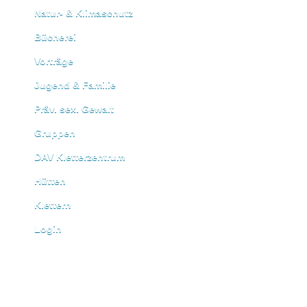
Natur- & Klimaschutz
Bücherei
Vorträge
Jugend & Familie
Präv. sex. Gewalt
Gruppen
DAV Kletterzentrum
Hütten
Klettern
Login