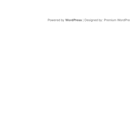
Copyright ©
DAV Sektion Schweinfurt
- Wir informieren ü
Powered by
| Designed by:
Premium WordPre
WordPress