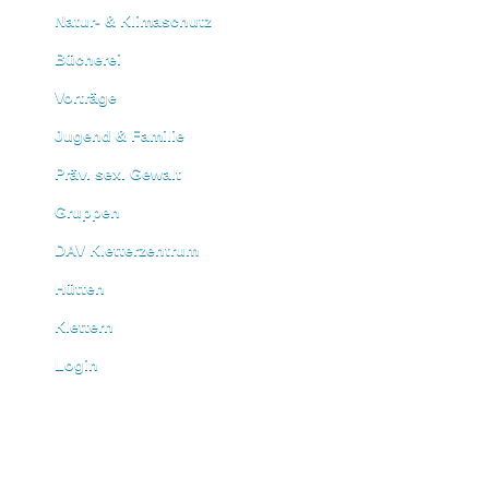
Natur- & Klimaschutz
Bücherei
Vorträge
Jugend & Familie
Präv. sex. Gewalt
Gruppen
DAV Kletterzentrum
Hütten
Klettern
Login