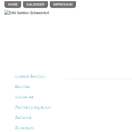
HOME
KALENDER
IMPRESSUM
Unsere Sektion
Service
Aktuelles
Fahrtenprogramm
Berichte
Ehrenamt