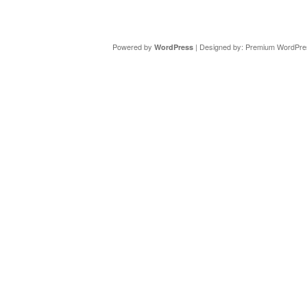
Copyright ©
DAV Sektion Schweinfurt
- Wir informieren ü
Powered by
| Designed by:
Premium WordPre
WordPress