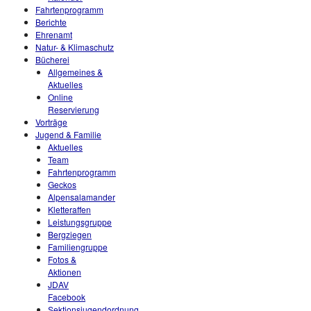
Fahrtenprogramm
Berichte
Ehrenamt
Natur- & Klimaschutz
Bücherei
Allgemeines &
Aktuelles
Online
Reservierung
Vorträge
Jugend & Familie
Aktuelles
Team
Fahrtenprogramm
Geckos
Alpensalamander
Kletteraffen
Leistungsgruppe
Bergziegen
Familiengruppe
Fotos &
Aktionen
JDAV
Facebook
Sektionsjugendordnung