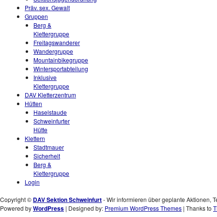
Präv. sex. Gewalt
Gruppen
Berg &
Klettergruppe
Freitagswanderer
Wandergruppe
Mountainbikegruppe
Wintersportabteilung
Inklusive
Klettergruppe
DAV Kletterzentrum
Hütten
Haselstaude
Schweinfurter
Hütte
Klettern
Stadtmauer
Sicherheit
Berg &
Klettergruppe
Login
Copyright ©
DAV Sektion Schweinfurt
- Wir informieren über geplante Aktionen, T
Powered by
WordPress
| Designed by:
Premium WordPress Themes
| Thanks to
T