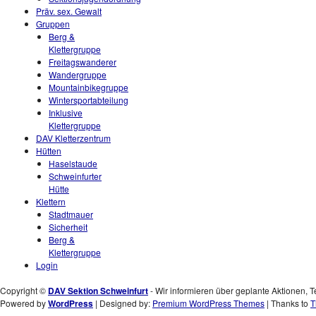
Präv. sex. Gewalt
Gruppen
Berg &
Klettergruppe
Freitagswanderer
Wandergruppe
Mountainbikegruppe
Wintersportabteilung
Inklusive
Klettergruppe
DAV Kletterzentrum
Hütten
Haselstaude
Schweinfurter
Hütte
Klettern
Stadtmauer
Sicherheit
Berg &
Klettergruppe
Login
Copyright ©
DAV Sektion Schweinfurt
- Wir informieren über geplante Aktionen, T
Powered by
WordPress
| Designed by:
Premium WordPress Themes
| Thanks to
T