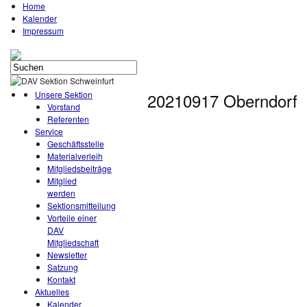
Home
Kalender
Impressum
Unsere Sektion
20210917 Oberndorf
Vorstand
Referenten
Service
Geschäftsstelle
Materialverleih
Mitgliedsbeiträge
Mitglied
werden
Sektionsmitteilung
Vorteile einer
DAV
Mitgliedschaft
Newsletter
Satzung
Kontakt
Aktuelles
Kalender