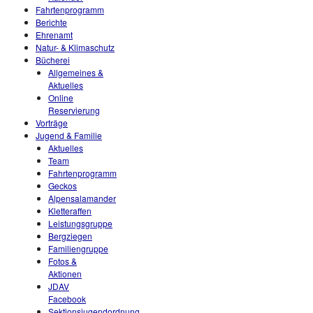
Fahrtenprogramm
Berichte
Ehrenamt
Natur- & Klimaschutz
Bücherei
Allgemeines &
Aktuelles
Online
Reservierung
Vorträge
Jugend & Familie
Aktuelles
Team
Fahrtenprogramm
Geckos
Alpensalamander
Kletteraffen
Leistungsgruppe
Bergziegen
Familiengruppe
Fotos &
Aktionen
JDAV
Facebook
Sektionsjugendordnung